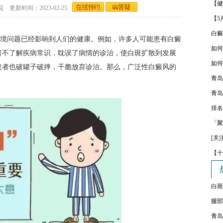
【健
新时间：2023-02-25
【5
白癜
境问题已经影响到人们的健康。例如，许多人可能患有白癜
如何
者不了解疾病常识，耽误了病情的诊治，使白斑扩散到发展
如何
患者也破罐子破摔，干脆放弃诊治。那么，广泛性白癜风的
青岛
青岛
排名
「聚
[关
【十
白斑
腿部
青岛