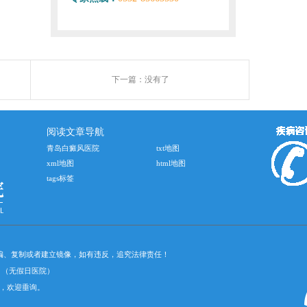
下一篇：没有了
阅读文章导航
青岛白癜风医院
txt地图
xml地图
html地图
tags标签
摘编、复制或者建立镜像，如有违反，追究法律责任！
30）（无假日医院）
，欢迎垂询。