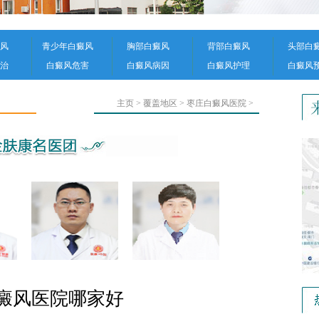
风
青少年白癜风
胸部白癜风
背部白癜风
头部白
治
白癜风危害
白癜风病因
白癜风护理
白癜风
主页
>
覆盖地区
>
枣庄白癜风医院
>
癜风医院哪家好