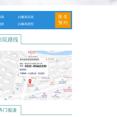
医 生
癜风
白癜风症状
预 约
预防
白癜风类型