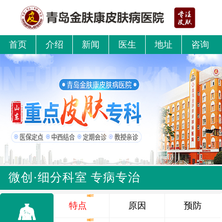
首页
介绍
新闻
医生
地址
咨询
微创·细分科室 专病专治
特点
原因
预防