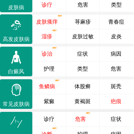
诊疗
危害
类型
皮肤病
皮肤瘙痒
荨麻疹
青春痘
湿疹
皮肤过敏
皮炎
高发皮肤病
诊治
症状
病因
护理
类型
危害
白癜风
鱼鳞病
体股癣
斑秃
紫癜
黄褐斑
疤痕
常见皮肤病
诊疗
危害
症状