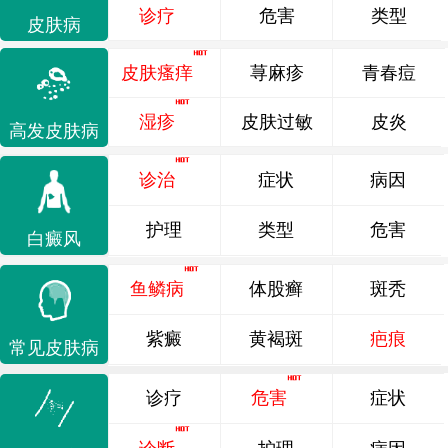
诊疗
危害
类型
皮肤病
皮肤瘙痒
荨麻疹
青春痘
湿疹
皮肤过敏
皮炎
高发皮肤病
诊治
症状
病因
护理
类型
危害
白癜风
鱼鳞病
体股癣
斑秃
紫癜
黄褐斑
疤痕
常见皮肤病
诊疗
危害
症状