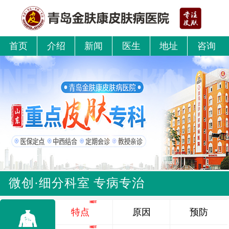
首页
介绍
新闻
医生
地址
咨询
微创·细分科室 专病专治
特点
原因
预防