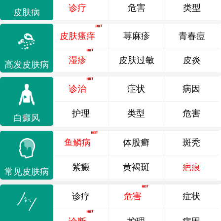
诊疗
危害
类型
皮肤病
皮肤瘙痒
荨麻疹
青春痘
湿疹
皮肤过敏
皮炎
高发皮肤病
诊治
症状
病因
护理
类型
危害
白癜风
鱼鳞病
体股癣
斑秃
紫癜
黄褐斑
疤痕
常见皮肤病
诊疗
危害
症状