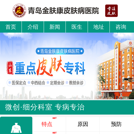
首页
介绍
新闻
医生
地址
咨询
微创·细分科室 专病专治
特点
原因
预防