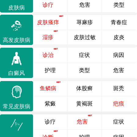
诊疗
危害
类型
皮肤病
皮肤瘙痒
荨麻疹
青春痘
湿疹
皮肤过敏
皮炎
高发皮肤病
诊治
症状
病因
护理
类型
危害
白癜风
鱼鳞病
体股癣
斑秃
紫癜
黄褐斑
疤痕
常见皮肤病
诊疗
危害
症状