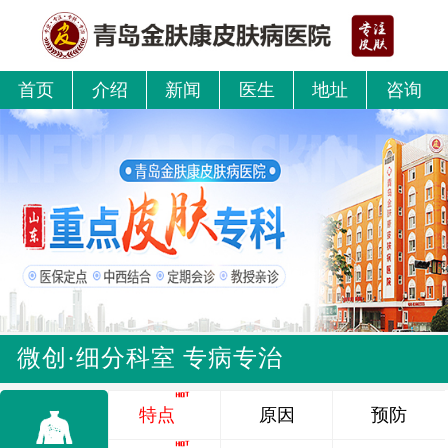
首页
介绍
新闻
医生
地址
咨询
微创·细分科室 专病专治
特点
原因
预防