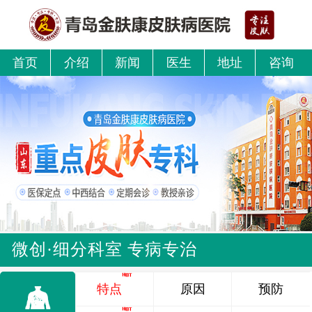
首页
介绍
新闻
医生
地址
咨询
微创·细分科室 专病专治
特点
原因
预防