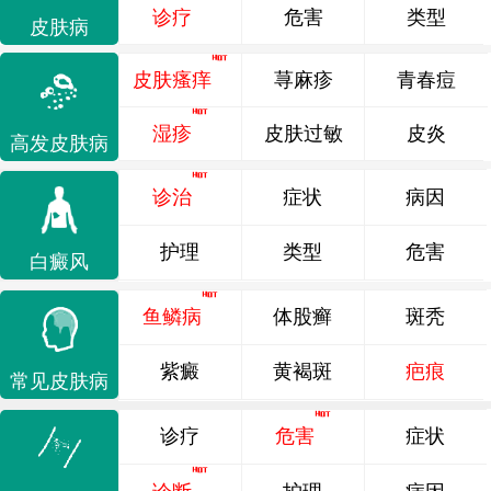
诊疗
危害
类型
皮肤病
皮肤瘙痒
荨麻疹
青春痘
湿疹
皮肤过敏
皮炎
高发皮肤病
诊治
症状
病因
护理
类型
危害
白癜风
鱼鳞病
体股癣
斑秃
紫癜
黄褐斑
疤痕
常见皮肤病
诊疗
危害
症状