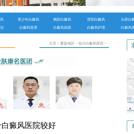
风
青少年白癜风
胸部白癜风
背部白癜风
头部白
治
白癜风危害
白癜风病因
白癜风护理
白癜风
主页
>
覆盖地区
>
临沂白癜风医院
>
个白癜风医院较好