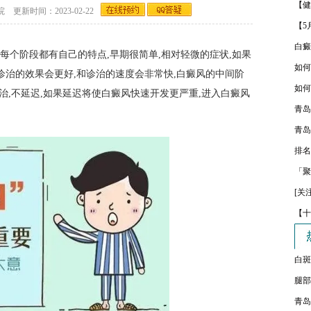
【健
新时间：2023-02-22
【5
白癜
个阶段都有自己的特点,早期很简单,相对轻微的症状,如果
如何
诊治的效果会更好,和诊治的速度会非常快,白癜风的中间阶
如何
治,不延迟,如果延迟将使白癜风快速开发更严重,进入白癜风
青岛
青岛
排名
「聚
[关
【十
白斑
腿部
青岛