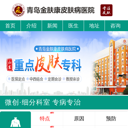
首页
介绍
新闻
医生
地址
咨询
微创·细分科室 专病专治
特点
原因
预防