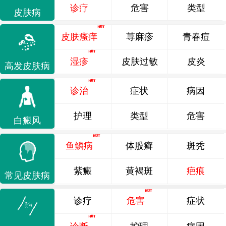
诊疗
危害
类型
皮肤病
皮肤瘙痒
荨麻疹
青春痘
湿疹
皮肤过敏
皮炎
高发皮肤病
诊治
症状
病因
护理
类型
危害
白癜风
鱼鳞病
体股癣
斑秃
紫癜
黄褐斑
疤痕
常见皮肤病
诊疗
危害
症状