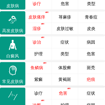
诊疗
危害
类型
皮肤病
皮肤瘙痒
荨麻疹
青春痘
湿疹
皮肤过敏
皮炎
高发皮肤病
诊治
症状
病因
护理
类型
危害
白癜风
鱼鳞病
体股癣
斑秃
紫癜
黄褐斑
疤痕
常见皮肤病
诊疗
危害
症状