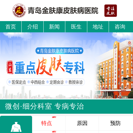
首页
介绍
新闻
医生
地址
咨询
微创·细分科室 专病专治
特点
原因
预防