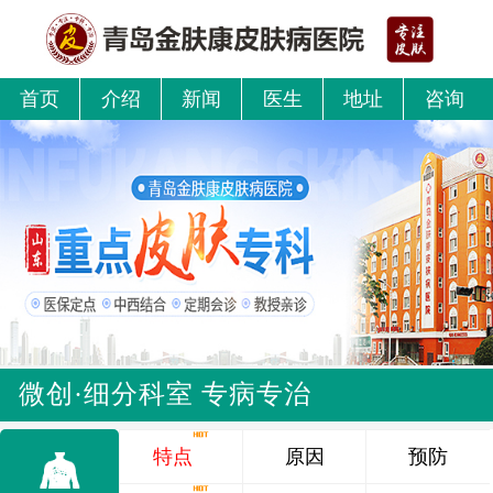
首页
介绍
新闻
医生
地址
咨询
微创·细分科室 专病专治
特点
原因
预防