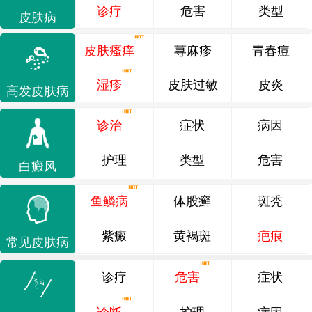
诊疗
危害
类型
皮肤病
皮肤瘙痒
荨麻疹
青春痘
湿疹
皮肤过敏
皮炎
高发皮肤病
诊治
症状
病因
护理
类型
危害
白癜风
鱼鳞病
体股癣
斑秃
紫癜
黄褐斑
疤痕
常见皮肤病
诊疗
危害
症状