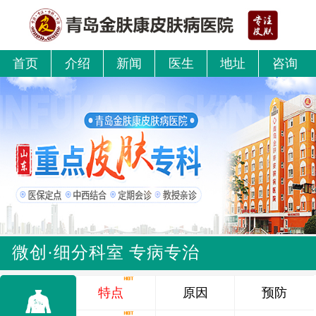
首页
介绍
新闻
医生
地址
咨询
微创·细分科室 专病专治
特点
原因
预防