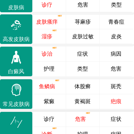
诊疗
危害
类型
皮肤病
皮肤瘙痒
荨麻疹
青春痘
湿疹
皮肤过敏
皮炎
高发皮肤病
诊治
症状
病因
护理
类型
危害
白癜风
鱼鳞病
体股癣
斑秃
紫癜
黄褐斑
疤痕
常见皮肤病
诊疗
危害
症状