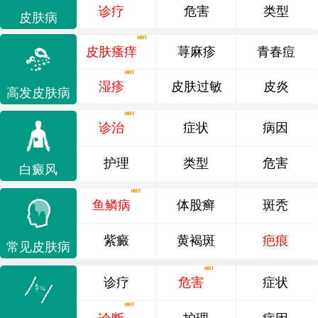
诊疗
危害
类型
皮肤病
皮肤瘙痒
荨麻疹
青春痘
湿疹
皮肤过敏
皮炎
高发皮肤病
诊治
症状
病因
护理
类型
危害
白癜风
鱼鳞病
体股癣
斑秃
紫癜
黄褐斑
疤痕
常见皮肤病
诊疗
危害
症状