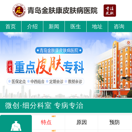
首页
介绍
新闻
医生
地址
咨询
微创·细分科室 专病专治
特点
原因
预防