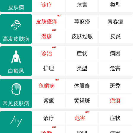
诊疗
危害
类型
皮肤病
皮肤瘙痒
荨麻疹
青春痘
湿疹
皮肤过敏
皮炎
高发皮肤病
诊治
症状
病因
护理
类型
危害
白癜风
鱼鳞病
体股癣
斑秃
紫癜
黄褐斑
疤痕
常见皮肤病
诊疗
危害
症状