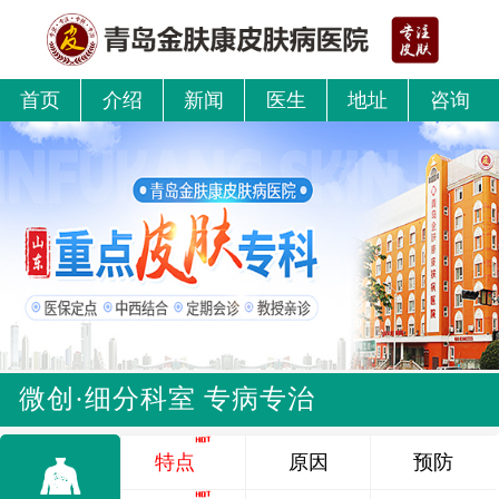
首页
介绍
新闻
医生
地址
咨询
微创·细分科室 专病专治
特点
原因
预防