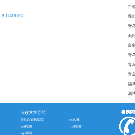
白
共
1
页
2
条记录
腿
青
面
白
青
青
青
淄
淄
阅读文章导航
青岛白癜风医院
txt地图
xml地图
html地图
tags标签