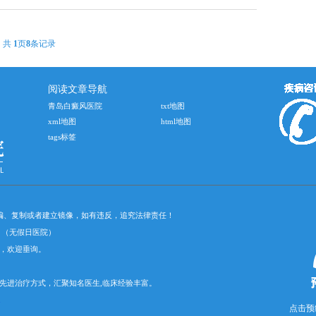
共
1
页
8
条记录
阅读文章导航
青岛白癜风医院
txt地图
xml地图
html地图
tags标签
摘编、复制或者建立镜像，如有违反，追究法律责任！
30）（无假日医院）
，欢迎垂询。
先进治疗方式，汇聚知名医生,临床经验丰富。
1
点击预