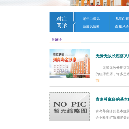
老年白癜风
儿童白癜
白癜风诊断
白癜风诊
荨麻疹
无缘无故长疙瘩又
无缘无故长疙瘩又红
的红痒疙瘩，许多患者
情]
青岛荨麻疹的基本
青岛荨麻疹的基本症
会不断地扩散和消失?