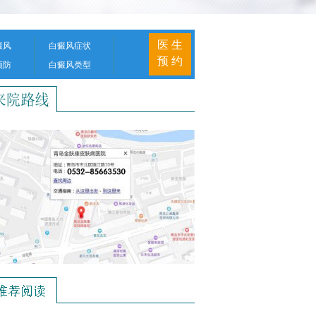
医 生
癜风
白癜风症状
预 约
预防
白癜风类型