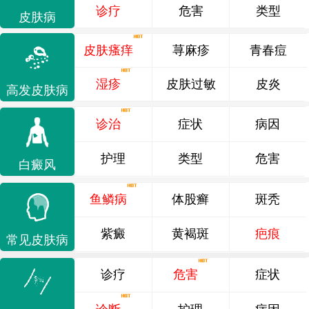
诊疗
危害
类型
皮肤病
皮肤瘙痒
荨麻疹
青春痘
湿疹
皮肤过敏
皮炎
高发皮肤病
诊治
症状
病因
护理
类型
危害
白癜风
鱼鳞病
体股癣
斑秃
紫癜
黄褐斑
疤痕
常见皮肤病
诊疗
危害
症状