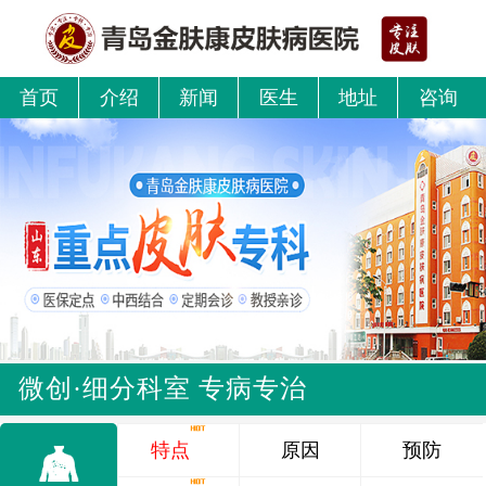
首页
介绍
新闻
医生
地址
咨询
微创·细分科室 专病专治
特点
原因
预防