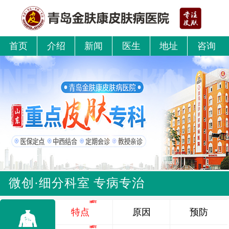
首页
介绍
新闻
医生
地址
咨询
微创·细分科室 专病专治
特点
原因
预防