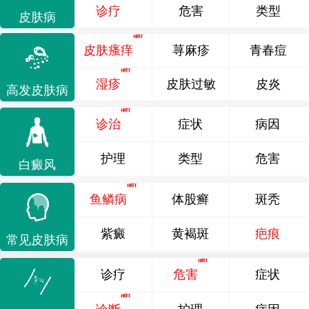
诊疗
危害
类型
皮肤病
皮肤瘙痒
荨麻疹
青春痘
湿疹
皮肤过敏
皮炎
高发皮肤病
诊治
症状
病因
护理
类型
危害
白癜风
鱼鳞病
体股癣
斑秃
紫癜
黄褐斑
疤痕
常见皮肤病
诊疗
危害
症状