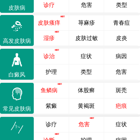
诊疗
危害
类型
皮肤病
皮肤瘙痒
荨麻疹
青春痘
湿疹
皮肤过敏
皮炎
高发皮肤病
诊治
症状
病因
护理
类型
危害
白癜风
鱼鳞病
体股癣
斑秃
紫癜
黄褐斑
疤痕
常见皮肤病
诊疗
危害
症状