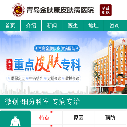
首页
介绍
新闻
医生
地址
咨询
微创·细分科室 专病专治
特点
原因
预防